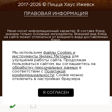
2017-2026 © Пицца Хаус Ижевск
ПРАВОВАЯ ИНФОРМАЦИЯ
Меню носит информационный характер. В составе блюд
указаны только основные ингредиенты. Внешний вид блюд
на сайте может отличаться от внешнего вида доставленных
блюд.
ИП Матвеева А.В., ОГРНИП 304184013400020
Мы используем
файлы Cookies и
Этот сайт защищен reCAPTCHA и Google
Политика
инструменты Яндекс.Метрика
для
конфиденциальности
и
Условия использования
улучшения работы сайта. Продолжая
пользоваться сайтом, вы соглашаетесь на
обработку персональных данных
в
соответствии с
Политикой
конфиденциальности
. Cookie можно
отключить в настройках браузера.
Создание сайтов
- студия Артико
Я СОГЛАСЕН