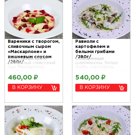
Вареники с творогом,
Равиоли с
сливочным сыром
картофелем и
«Маскарпоне» и
белыми грибами
вишневым соусом
/280г/
Творожный крем,
Обжаренные
/280г/
десертный сливочный
шампиньоны, белые
сыр Маскарпоне,
грибы, картофель
конфитюр домашний
отварной, обжаренный
вишневый, сметана
лук, сыр Пармезан,
460,00
₽
540,00
₽
соус сливочно-грибной
В КОРЗИНУ
В КОРЗИНУ