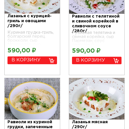
Лазанья с курицей-
Равиоли с телятиной
гриль и овощами
и свиной корейкой в
/290г/
сливочном соусе
/280г/
Куриная грудка-гриль,
Рубленая телятина и
болгарский перец,
свиная корейка, сыр
брокколи, сыр
Пармезан, соус
Моцарелла, сыр
сливочный
Пармезан, сливочный
590,00
₽
590,00
₽
соус Бешамель,
домашняя паста
В КОРЗИНУ
В КОРЗИНУ
ручной работы из
цельнозерновой муки
Равиоли из куриной
Лазанья мясная
грудки, запеченные
/290г/