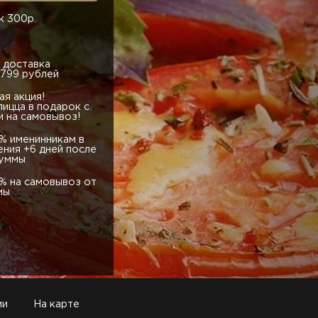
к 300р.
 доставка
 799 рублей
ая акция!
пицца в подарок с
и на самовывоз!
0% именинникам в
ния +6 дней после
суммы
0% на самовывоз от
мы
ии
На карте