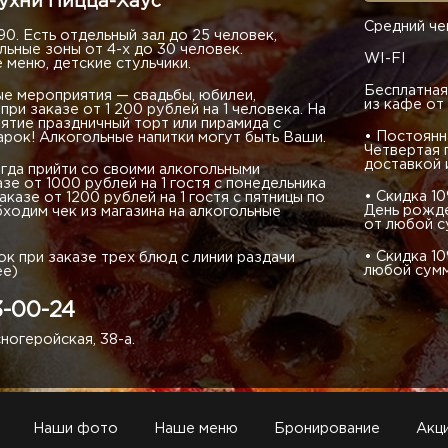
кухни Пицца-Хаус
Средний че
0. Есть отдельный зал до 25 человек,
ьные зоны от 4-х до 30 человек.
WI-FI
 меню, детские стульчики.
Бесплатная
е мероприятия — свадьбы, юбилеи,
из кафе от
при заказе от 1 200 рублей на 1 человека. На
ятие праздничный торт или пирамида с
• Постоянн
рок! Алкогольные напитки могут быть Ваши.
Четвертая 
доставкой 
гда прийти со своими алкогольными
азе от 1000 рублей на 1 гостя с понедельника
• Скидка 1
заказе от 1200 рублей на 1 гостя с пятницы по
День рожде
ходим чек из магазина на алкогольные
от любой 
• Скидка 1
ок при заказе трех блюд с линии раздачи
любой сум
ее)
3-00-24
сногеройская, 38-а.
Наши фото
Наше меню
Бронирование
Акц