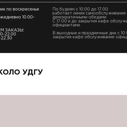
ник по воскресенье
По будням с 10.00 до 17.00
работает линия самообслуживания 
жедневно 10.00-
демократичными обедами.
С 17.00 и до закрытия кафе обслуж
официантами.
М ЗАКАЗЫ:
В выходные и праздничные дни с 10.
00-22.00
закрытия кафе обслуживание офиц
-22.30
КОЛО УДГУ