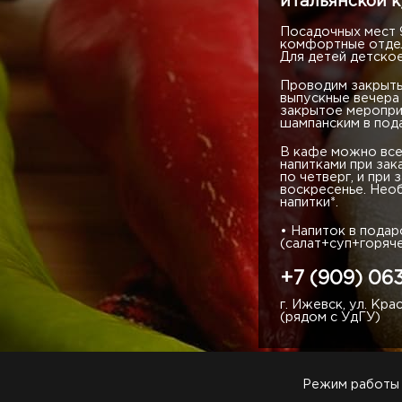
итальянской 
Посадочных мест 9
комфортные отдел
Для детей детское
Проводим закрыты
выпускные вечера 
закрытое меропри
шампанским в пода
В кафе можно все
напитками при зак
по четверг, и при 
воскресенье. Необ
напитки*.
• Напиток в подар
(салат+суп+горяч
+7 (909) 06
г. Ижевск, ул. Кра
(рядом с УдГУ)
Режим работы