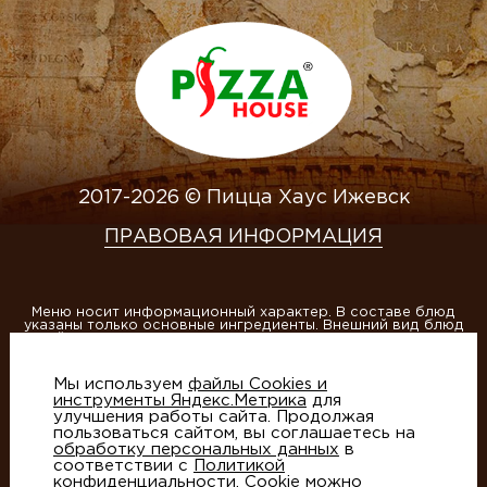
2017-2026 © Пицца Хаус Ижевск
ПРАВОВАЯ ИНФОРМАЦИЯ
Меню носит информационный характер. В составе блюд
указаны только основные ингредиенты. Внешний вид блюд
на сайте может отличаться от внешнего вида доставленных
блюд.
ИП Матвеева А.В., ОГРНИП 304184013400020
Мы используем
файлы Cookies и
инструменты Яндекс.Метрика
для
улучшения работы сайта. Продолжая
Этот сайт защищен reCAPTCHA и Google
Политика
пользоваться сайтом, вы соглашаетесь на
конфиденциальности
и
Условия использования
обработку персональных данных
в
соответствии с
Политикой
конфиденциальности
. Cookie можно