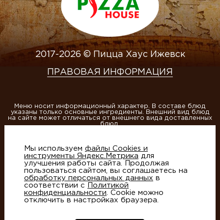
2017-2026 © Пицца Хаус Ижевск
ПРАВОВАЯ ИНФОРМАЦИЯ
Меню носит информационный характер. В составе блюд
указаны только основные ингредиенты. Внешний вид блюд
на сайте может отличаться от внешнего вида доставленных
блюд.
ИП Матвеева А.В., ОГРНИП 304184013400020
Мы используем
файлы Cookies и
Этот сайт защищен reCAPTCHA и Google
Политика
инструменты Яндекс.Метрика
для
конфиденциальности
и
Условия использования
улучшения работы сайта. Продолжая
пользоваться сайтом, вы соглашаетесь на
обработку персональных данных
в
соответствии с
Политикой
конфиденциальности
. Cookie можно
отключить в настройках браузера.