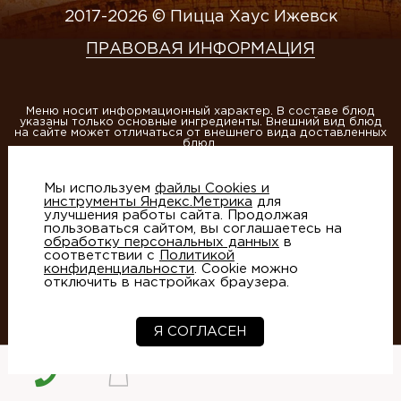
2017-2026 © Пицца Хаус Ижевск
ПРАВОВАЯ ИНФОРМАЦИЯ
Меню носит информационный характер. В составе блюд
указаны только основные ингредиенты. Внешний вид блюд
на сайте может отличаться от внешнего вида доставленных
блюд.
ИП Матвеева А.В., ОГРНИП 304184013400020
Мы используем
файлы Cookies и
Этот сайт защищен reCAPTCHA и Google
Политика
инструменты Яндекс.Метрика
для
конфиденциальности
и
Условия использования
улучшения работы сайта. Продолжая
пользоваться сайтом, вы соглашаетесь на
обработку персональных данных
в
соответствии с
Политикой
конфиденциальности
. Cookie можно
отключить в настройках браузера.
Создание сайтов
- студия Артико
Я СОГЛАСЕН