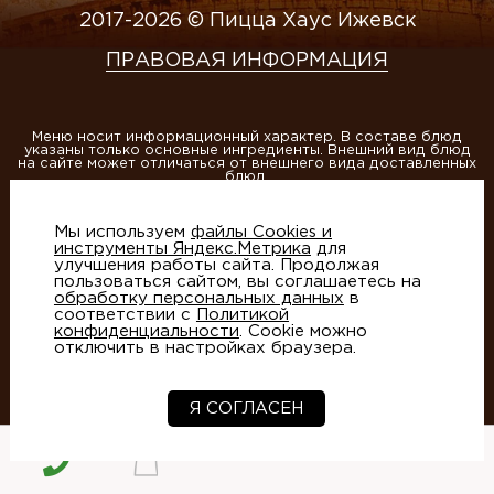
2017-2026 © Пицца Хаус Ижевск
ПРАВОВАЯ ИНФОРМАЦИЯ
Меню носит информационный характер. В составе блюд
указаны только основные ингредиенты. Внешний вид блюд
на сайте может отличаться от внешнего вида доставленных
блюд.
ИП Матвеева А.В., ОГРНИП 304184013400020
Мы используем
файлы Cookies и
Этот сайт защищен reCAPTCHA и Google
Политика
инструменты Яндекс.Метрика
для
конфиденциальности
и
Условия использования
улучшения работы сайта. Продолжая
пользоваться сайтом, вы соглашаетесь на
обработку персональных данных
в
соответствии с
Политикой
конфиденциальности
. Cookie можно
отключить в настройках браузера.
Создание сайтов
- студия Артико
Я СОГЛАСЕН