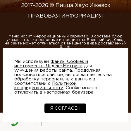
2017-2026 © Пицца Хаус Ижевск
ПРАВОВАЯ ИНФОРМАЦИЯ
Меню носит информационный характер. В составе блюд
указаны только основные ингредиенты. Внешний вид блюд
на сайте может отличаться от внешнего вида доставленных
блюд.
ИП Матвеева А.В., ОГРНИП 304184013400020
Мы используем
файлы Cookies и
Этот сайт защищен reCAPTCHA и Google
Политика
инструменты Яндекс.Метрика
для
конфиденциальности
и
Условия использования
улучшения работы сайта. Продолжая
пользоваться сайтом, вы соглашаетесь на
обработку персональных данных
в
соответствии с
Политикой
конфиденциальности
. Cookie можно
отключить в настройках браузера.
Создание сайтов
- студия Артико
Я СОГЛАСЕН