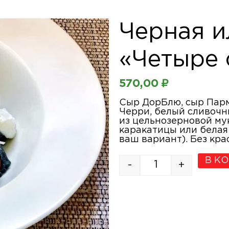
Черная и
«Четыре 
570,00
₽
Сыр ДорБлю, сыр Парм
Черри, белый сливочн
из цельнозерновой му
каракатицы или белая
ваш вариант). Без кр
В К
-
+