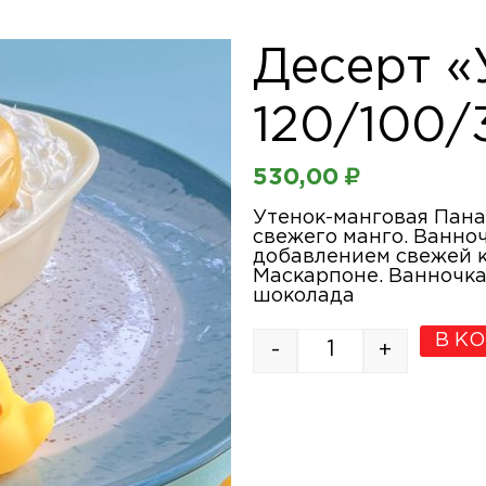
Десерт «
120/100/
530,00
₽
Утенок-манговая Пана
свежего манго. Ванно
добавлением свежей к
Маскарпоне. Ванночка
шоколада
В К
-
+