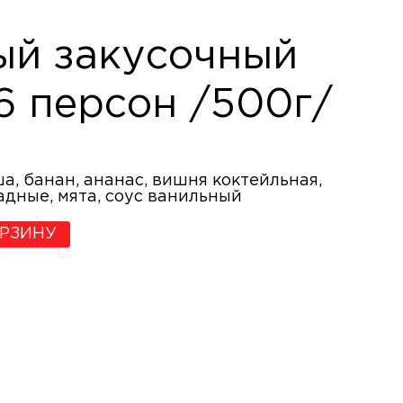
ый закусочный
-6 персон /500г/
ша, банан, ананас, вишня коктейльная,
дные, мята, соус ванильный
ОРЗИНУ