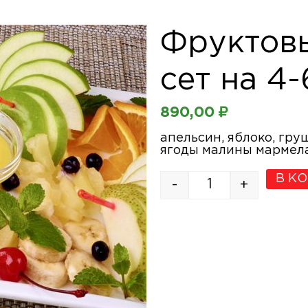
Фруктов
сет на 4
890,00
₽
апельсин, яблоко, гру
ягоды малины мармела
В К
-
+