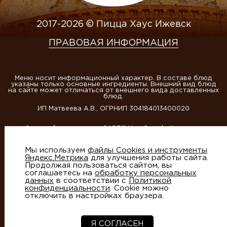
2017-2026 © Пицца Хаус Ижевск
ПРАВОВАЯ ИНФОРМАЦИЯ
Меню носит информационный характер. В составе блюд
указаны только основные ингредиенты. Внешний вид блюд
на сайте может отличаться от внешнего вида доставленных
блюд.
ИП Матвеева А.В., ОГРНИП 304184013400020
Этот сайт защищен reCAPTCHA и Google
Политика
конфиденциальности
и
Условия использования
Мы используем
файлы Cookies и инструменты
Яндекс.Метрика
для улучшения работы сайта.
Продолжая пользоваться сайтом, вы
соглашаетесь на
обработку персональных
данных
в соответствии с
Политикой
конфиденциальности
. Cookie можно
отключить в настройках браузера.
Создание сайтов
- студия Артико
Я СОГЛАСЕН