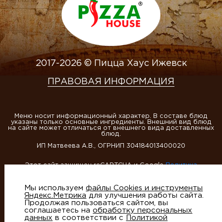
2017-2026 © Пицца Хаус Ижевск
ПРАВОВАЯ ИНФОРМАЦИЯ
Меню носит информационный характер. В составе блюд
указаны только основные ингредиенты. Внешний вид блюд
на сайте может отличаться от внешнего вида доставленных
блюд.
ИП Матвеева А.В., ОГРНИП 304184013400020
Этот сайт защищен reCAPTCHA и Google
Политика
конфиденциальности
и
Условия использования
Мы используем
файлы Cookies и инструменты
Яндекс.Метрика
для улучшения работы сайта.
Продолжая пользоваться сайтом, вы
соглашаетесь на
обработку персональных
данных
в соответствии с
Политикой