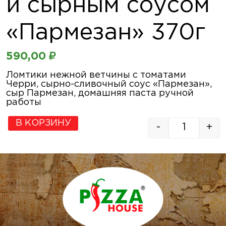
и сырным соусом
«Пармезан» 370г
590,00
₽
Ломтики нежной ветчины с томатами
Черри, сырно-сливочный соус «Пармезан»,
сыр Пармезан, домашняя паста ручной
работы
В КОРЗИНУ
-
+