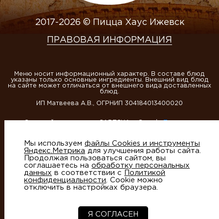
2017-2026 © Пицца Хаус Ижевск
ПРАВОВАЯ ИНФОРМАЦИЯ
Меню носит информационный характер. В составе блюд
указаны только основные ингредиенты. Внешний вид блюд
на сайте может отличаться от внешнего вида доставленных
блюд.
ИП Матвеева А.В., ОГРНИП 304184013400020
Этот сайт защищен reCAPTCHA и Google
Политика
конфиденциальности
и
Условия использования
Мы используем
файлы Cookies и инструменты
Яндекс.Метрика
для улучшения работы сайта.
Продолжая пользоваться сайтом, вы
соглашаетесь на
обработку персональных
данных
в соответствии с
Политикой
конфиденциальности
. Cookie можно
отключить в настройках браузера.
Создание сайтов
- студия Артико
Я СОГЛАСЕН