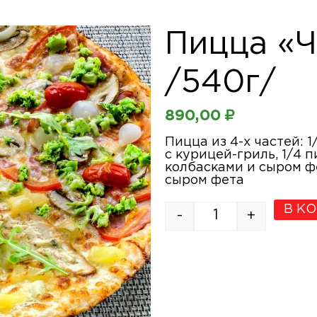
Пицца «Ч
/540г/
890,00
₽
Пицца из 4-х частей: 
с курицей-гриль, 1/4 
колбасками и сыром ф
сыром фета
В К
-
+