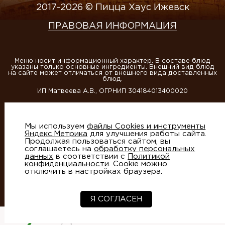
2017-2026 © Пицца Хаус Ижевск
ПРАВОВАЯ ИНФОРМАЦИЯ
Меню носит информационный характер. В составе блюд
указаны только основные ингредиенты. Внешний вид блюд
на сайте может отличаться от внешнего вида доставленных
блюд.
ИП Матвеева А.В., ОГРНИП 304184013400020
Этот сайт защищен reCAPTCHA и Google
Политика
конфиденциальности
и
Условия использования
Мы используем
файлы Cookies и инструменты
Яндекс.Метрика
для улучшения работы сайта.
Продолжая пользоваться сайтом, вы
соглашаетесь на
обработку персональных
данных
в соответствии с
Политикой
конфиденциальности
. Cookie можно
отключить в настройках браузера.
Создание сайтов
- студия Артико
Я СОГЛАСЕН