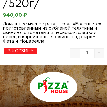
/520г/
940,00
₽
Домашнее мясное рагу — соус «Болоньезе»,
приготовленный из рубленой телятины и
свинины с томатами и чесноком, сладкий
перец и корнишоны, маслины под сыром
Фета и Моцарелла
В КОРЗИНУ
-
+