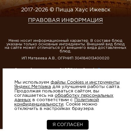
2017-2026 © Пицца Хаус Ижевск
ПРАВОВАЯ ИНФОРМАЦИЯ
Меню носит информационный характер. В составе блюд
указаны только основные ингредиенты. Внешний вид блюд
на сайте может отличаться от внешнего вида доставленных
блюд.
ИП Матвеева А.В., ОГРНИП 304184013400020
Этот сайт защищен reCAPTCHA и Google
Политика
конфиденциальности
и
Условия использования
Мы используем
файлы Cookies и инструменты
Яндекс.Метрика
для улучшения работы сайта.
Продолжая пользоваться сайтом, вы
соглашаетесь на
обработку персональных
данных
в соответствии с
Политикой
конфиденциальности
. Cookie можно
отключить в настройках браузера.
Создание сайтов
- студия Артико
Я СОГЛАСЕН