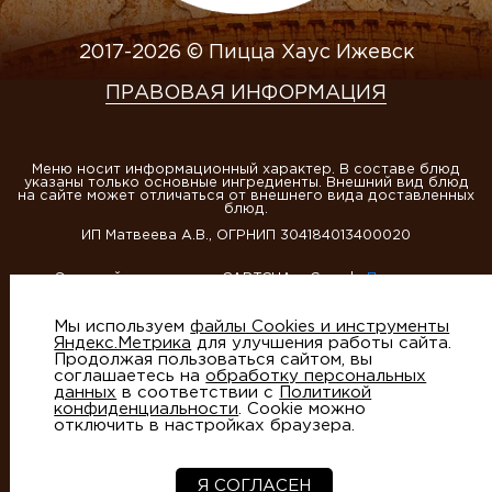
2017-2026 © Пицца Хаус Ижевск
ПРАВОВАЯ ИНФОРМАЦИЯ
Меню носит информационный характер. В составе блюд
указаны только основные ингредиенты. Внешний вид блюд
на сайте может отличаться от внешнего вида доставленных
блюд.
ИП Матвеева А.В., ОГРНИП 304184013400020
Этот сайт защищен reCAPTCHA и Google
Политика
конфиденциальности
и
Условия использования
Мы используем
файлы Cookies и инструменты
Яндекс.Метрика
для улучшения работы сайта.
Продолжая пользоваться сайтом, вы
соглашаетесь на
обработку персональных
данных
в соответствии с
Политикой
конфиденциальности
. Cookie можно
отключить в настройках браузера.
Создание сайтов
- студия Артико
Я СОГЛАСЕН