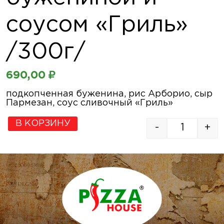
соусом «Гриль»
/300г/
690,00
₽
подкопченная буженина, рис Арборио, сыр
Пармезан, соус сливочный «Гриль»
В КОРЗИНУ
-
+