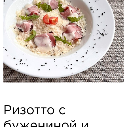
Ризотто с
бужениной и