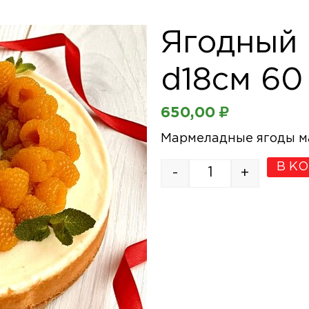
Ягодный 
d18см 60
650,00
₽
Мармеладные ягоды м
В К
-
+